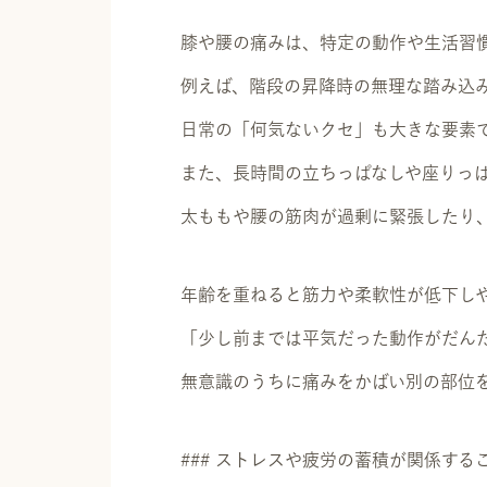
膝や腰の痛みは、特定の動作や生活習
例えば、階段の昇降時の無理な踏み込
日常の「何気ないクセ」も大きな要素
また、長時間の立ちっぱなしや座りっ
太ももや腰の筋肉が過剰に緊張したり
年齢を重ねると筋力や柔軟性が低下し
「少し前までは平気だった動作がだん
無意識のうちに痛みをかばい別の部位
### ストレスや疲労の蓄積が関係する