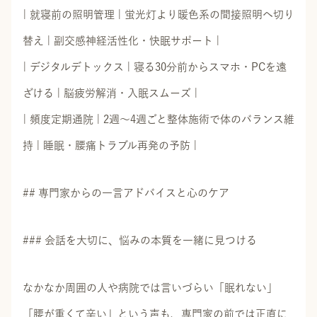
| 就寝前の照明管理 | 蛍光灯より暖色系の間接照明へ切り
替え | 副交感神経活性化・快眠サポート |
| デジタルデトックス | 寝る30分前からスマホ・PCを遠
ざける | 脳疲労解消・入眠スムーズ |
| 頻度定期通院 | 2週〜4週ごと整体施術で体のバランス維
持 | 睡眠・腰痛トラブル再発の予防 |
## 専門家からの一言アドバイスと心のケア
### 会話を大切に、悩みの本質を一緒に見つける
なかなか周囲の人や病院では言いづらい「眠れない」
「腰が重くて辛い」という声も、専門家の前では正直に