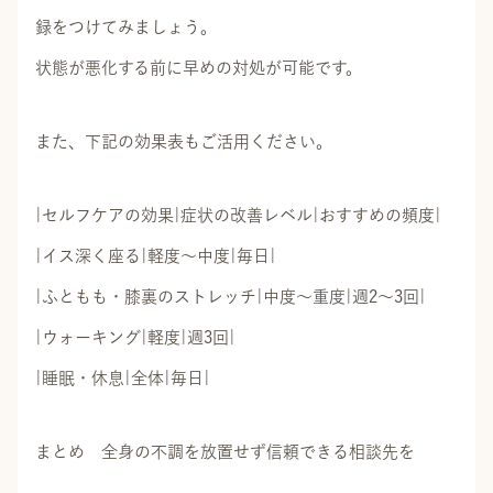
録をつけてみましょう。
状態が悪化する前に早めの対処が可能です。
また、下記の効果表もご活用ください。
|セルフケアの効果|症状の改善レベル|おすすめの頻度|
|イス深く座る|軽度～中度|毎日|
|ふともも・膝裏のストレッチ|中度～重度|週2～3回|
|ウォーキング|軽度|週3回|
|睡眠・休息|全体|毎日|
まとめ 全身の不調を放置せず信頼できる相談先を