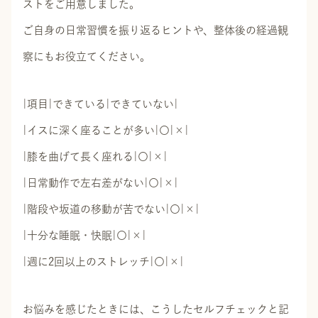
ストをご用意しました。
ご自身の日常習慣を振り返るヒントや、整体後の経過観
察にもお役立てください。
|項目|できている|できていない|
|イスに深く座ることが多い|〇|×|
|膝を曲げて長く座れる|〇|×|
|日常動作で左右差がない|〇|×|
|階段や坂道の移動が苦でない|〇|×|
|十分な睡眠・快眠|〇|×|
|週に2回以上のストレッチ|〇|×|
お悩みを感じたときには、こうしたセルフチェックと記